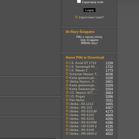
Zapamiętaj mnie
Zapomniane hasło?
Ile Razy Ściągano
Pliki z naszej strony
były ściągane
986044 razy!
Nowe Pliki w Download
I.S. Koral OT 1722
1228
I.S. Szmaragd 90...
1722
I.S. Wawel 2
1773
Schemat Neptun T...
4036
Karta gwarancyjn...
3100
Ulotka Neptun, P...
3401
Karta gwarancyjn...
3209
Karta Gwarancyjn...
3204
I.O. Neptun 427,...
3663
I.O. Pegaz
3286
Film Nefryt
3311
Ulotka - AA 1212
3455
Ulotka - RS 103
4307
Ulotka - RS 6101M
4173
Ulotka - RS 6102
4569
Ulotka - RS 6103
4255
Ulotka - RS 6105M
4186
Ulotka - UD 0199-2
4135
Ulotka - RS 6108
4228
Ulotka - RR-3909-2
4032