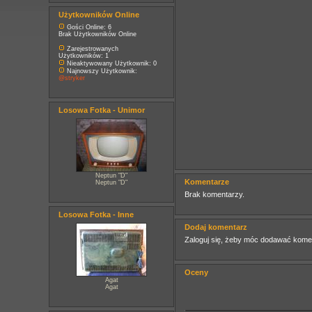
Użytkowników Online
Gości Online: 6
Brak Użytkowników Online
Zarejestrowanych
Użytkowników: 1
Nieaktywowany Użytkownik: 0
Najnowszy Użytkownik:
@stryker
Losowa Fotka - Unimor
Neptun "D"
Komentarze
Neptun "D"
Brak komentarzy.
Losowa Fotka - Inne
Dodaj komentarz
Zaloguj się, żeby móc dodawać kome
Oceny
Agat
Agat