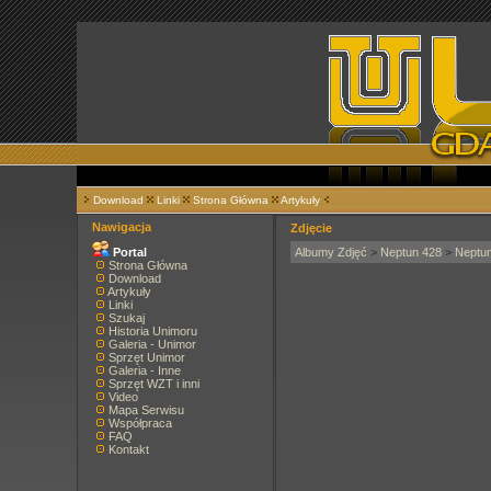
Download
Linki
Strona Główna
Artykuły
Nawigacja
Zdjęcie
Portal
Albumy Zdjęć
>
Neptun 428
>
Neptu
Strona Główna
Download
Artykuły
Linki
Szukaj
Historia Unimoru
Galeria - Unimor
Sprzęt Unimor
Galeria - Inne
Sprzęt WZT i inni
Video
Mapa Serwisu
Współpraca
FAQ
Kontakt