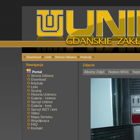
Download
Linki
Strona Główna
Artykuły
Nawigacja
Zdjęcie
Portal
Albumy Zdjęć
>
Neptun M541
>
Nept
Strona Główna
Download
Artykuły
Linki
Szukaj
Historia Unimoru
Galeria - Unimor
Sprzęt Unimor
Galeria - Inne
Sprzęt WZT i inni
Video
Mapa Serwisu
Współpraca
FAQ
Kontakt