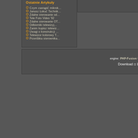
Ostatnie Artykuły
Czym zastąpić mikrok...
Janusz Łokuć Technik...
Zdalne sterowanie od...
Tele Foto Video '92
Zdalne sterowanie OT...
Odbiorniki telewizyj...
Zanim kupisz telewiz...
Uwagi o konstrukcji ...
Telewizor kolorowy T...
Przeróbka sterownika...
engine:
PHP-Fusion
Download
::