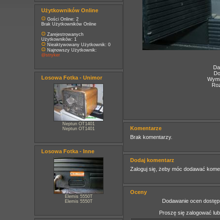
Użytkowników Online
Gości Online: 2
Brak Użytkowników Online
Zarejestrowanych
Użytkowników: 1
Nieaktywowany Użytkownik: 0
Najnowszy Użytkownik:
@stryker
Da
Do
Losowa Fotka - Unimor
Wymia
Roz
Neptun OT1401
Komentarze
Neptun OT1401
Brak komentarzy.
Losowa Fotka - Inne
Dodaj komentarz
Zaloguj się, żeby móc dodawać kome
Oceny
Elemis 5550T
Dodawanie ocen dostępn
Elemis 5550T
Proszę się zalogować lu