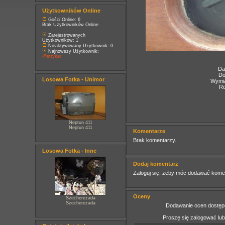
Użytkowników Online
Gości Online: 6
Brak Użytkowników Online
Zarejestrowanych
Użytkowników: 1
Nieaktywowany Użytkownik: 0
Najnowszy Użytkownik:
@stryker
Da
Do
Losowa Fotka - Unimor
Wymia
Ro
Neptun 411
Neptun 411
Komentarze
Brak komentarzy.
Losowa Fotka - Inne
Dodaj komentarz
Zaloguj się, żeby móc dodawać kome
Oceny
Szecherezada
Szecherezada
Dodawanie ocen dostępn
Proszę się zalogować lu