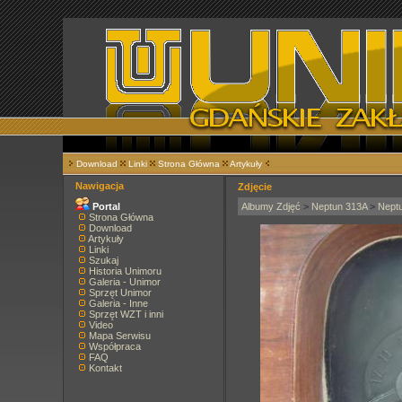
Download
Linki
Strona Główna
Artykuły
Nawigacja
Zdjęcie
Portal
Albumy Zdjęć
>
Neptun 313A
>
Nept
Strona Główna
Download
Artykuły
Linki
Szukaj
Historia Unimoru
Galeria - Unimor
Sprzęt Unimor
Galeria - Inne
Sprzęt WZT i inni
Video
Mapa Serwisu
Współpraca
FAQ
Kontakt