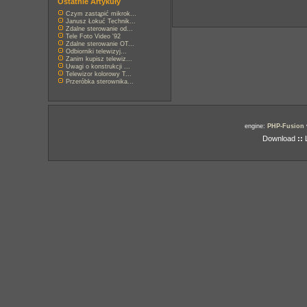
Ostatnie Artykuły
Czym zastąpić mikrok...
Janusz Łokuć Technik...
Zdalne sterowanie od...
Tele Foto Video '92
Zdalne sterowanie OT...
Odbiorniki telewizyj...
Zanim kupisz telewiz...
Uwagi o konstrukcji ...
Telewizor kolorowy T...
Przeróbka sterownika...
engine:
PHP-Fusion
Download
::