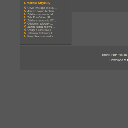
Ostatnie Artykuły
Czym zastąpić mikrok...
Janusz Łokuć Technik...
Zdalne sterowanie od...
Tele Foto Video '92
Zdalne sterowanie OT...
Odbiorniki telewizyj...
Zanim kupisz telewiz...
Uwagi o konstrukcji ...
Telewizor kolorowy T...
Przeróbka sterownika...
engine:
PHP-Fusion
Download
::