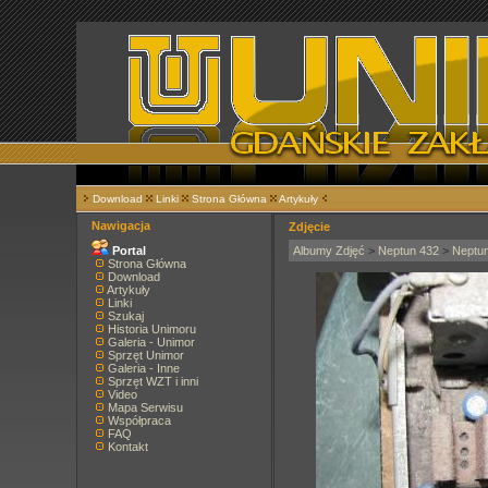
Download
Linki
Strona Główna
Artykuły
Nawigacja
Zdjęcie
Portal
Albumy Zdjęć
>
Neptun 432
>
Neptu
Strona Główna
Download
Artykuły
Linki
Szukaj
Historia Unimoru
Galeria - Unimor
Sprzęt Unimor
Galeria - Inne
Sprzęt WZT i inni
Video
Mapa Serwisu
Współpraca
FAQ
Kontakt