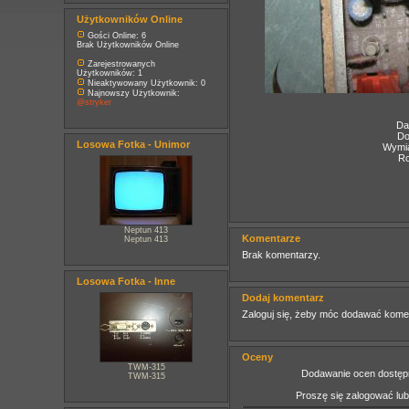
Użytkowników Online
Gości Online: 6
Brak Użytkowników Online
Zarejestrowanych
Użytkowników: 1
Nieaktywowany Użytkownik: 0
Najnowszy Użytkownik:
@stryker
Da
Do
Losowa Fotka - Unimor
Wymia
Ro
Neptun 413
Komentarze
Neptun 413
Brak komentarzy.
Losowa Fotka - Inne
Dodaj komentarz
Zaloguj się, żeby móc dodawać kome
Oceny
TWM-315
Dodawanie ocen dostępn
TWM-315
Proszę się zalogować lu