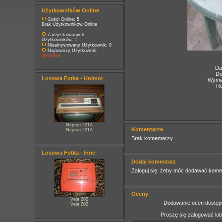
Użytkowników Online
Gości Online: 5
Brak Użytkowników Online
Zarejestrowanych
Użytkowników: 1
Nieaktywowany Użytkownik: 0
Najnowszy Użytkownik:
@stryker
Da
Do
Losowa Fotka - Unimor
Wymia
Ro
Neptun 221A
Komentarze
Neptun 221A
Brak komentarzy.
Losowa Fotka - Inne
Dodaj komentarz
Zaloguj się, żeby móc dodawać kome
Oceny
Vela 202
Dodawanie ocen dostępn
Vela 202
Proszę się zalogować lu