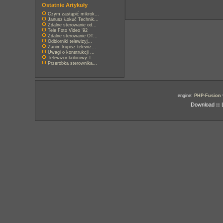
Ostatnie Artykuły
Czym zastąpić mikrok...
Janusz Łokuć Technik...
Zdalne sterowanie od...
Tele Foto Video '92
Zdalne sterowanie OT...
Odbiorniki telewizyj...
Zanim kupisz telewiz...
Uwagi o konstrukcji ...
Telewizor kolorowy T...
Przeróbka sterownika...
engine:
PHP-Fusion
Download
::