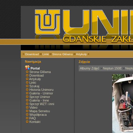
Download
Linki
Strona Główna
Artykuły
Nawigacja
Zdjęcie
Portal
Albumy Zdjęć
>
Neptun 150E
>
Nept
Strona Główna
Download
Artykuły
Linki
Szukaj
Historia Unimoru
Galeria - Unimor
Sprzęt Unimor
Galeria - Inne
Sprzęt WZT i inni
Video
Mapa Serwisu
Współpraca
FAQ
Kontakt