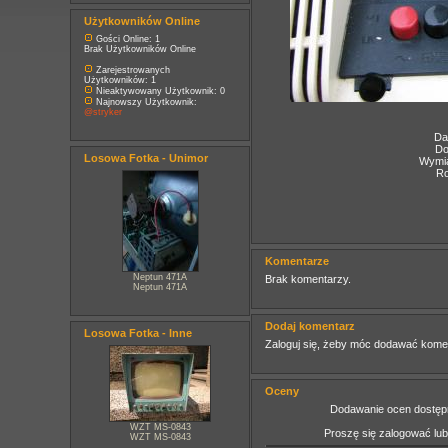
Użytkowników Online
Gości Online: 1
Brak Użytkowników Online
Zarejestrowanych
Użytkowników: 1
Nieaktywowany Użytkownik: 0
Najnowszy Użytkownik:
@stryker
Da
Do
Losowa Fotka - Unimor
Wymia
Ro
Komentarze
Neptun 471A
Brak komentarzy.
Neptun 471A
Dodaj komentarz
Losowa Fotka - Inne
Zaloguj się, żeby móc dodawać kome
Oceny
Dodawanie ocen dostępn
WZT MS-0843
Proszę się zalogować lu
WZT MS-0843