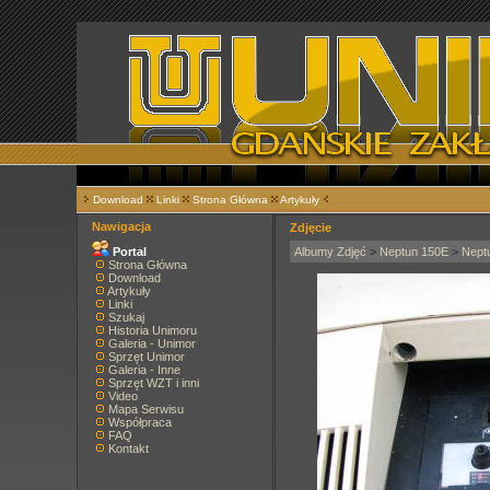
Download
Linki
Strona Główna
Artykuły
Nawigacja
Zdjęcie
Portal
Albumy Zdjęć
>
Neptun 150E
>
Nept
Strona Główna
Download
Artykuły
Linki
Szukaj
Historia Unimoru
Galeria - Unimor
Sprzęt Unimor
Galeria - Inne
Sprzęt WZT i inni
Video
Mapa Serwisu
Współpraca
FAQ
Kontakt