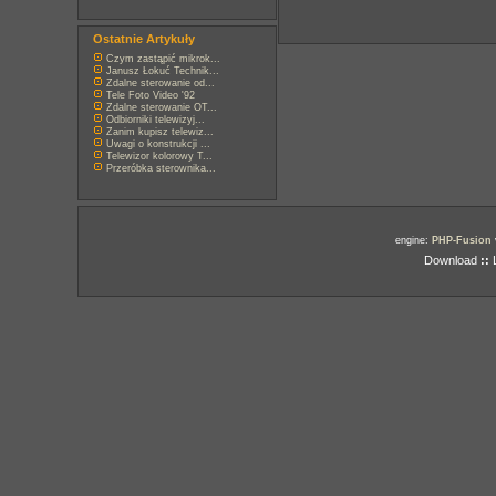
Ostatnie Artykuły
Czym zastąpić mikrok...
Janusz Łokuć Technik...
Zdalne sterowanie od...
Tele Foto Video '92
Zdalne sterowanie OT...
Odbiorniki telewizyj...
Zanim kupisz telewiz...
Uwagi o konstrukcji ...
Telewizor kolorowy T...
Przeróbka sterownika...
engine:
PHP-Fusion
Download
::