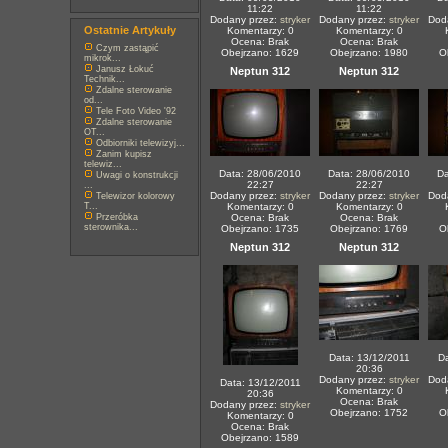
11:22
11:22
Dodany przez:
stryker
Dodany przez:
stryker
Dod
Ostatnie Artykuły
Komentarzy: 0
Komentarzy: 0
Ocena: Brak
Ocena: Brak
Czym zastąpić
Obejrzano: 1629
Obejrzano: 1980
O
mikrok...
Janusz Łokuć
Neptun 312
Neptun 312
Technik...
Zdalne sterowanie
od...
Tele Foto Video '92
Zdalne sterowanie
OT...
Odbiorniki telewizyj...
Zanim kupisz
telewiz...
Data: 28/06/2010
Data: 28/06/2010
Da
Uwagi o konstrukcji
22:27
22:27
...
Dodany przez:
stryker
Dodany przez:
stryker
Dod
Telewizor kolorowy
T...
Komentarzy: 0
Komentarzy: 0
Przeróbka
Ocena: Brak
Ocena: Brak
sterownika...
Obejrzano: 1735
Obejrzano: 1769
O
Neptun 312
Neptun 312
Data: 13/12/2011
Da
20:36
Dodany przez:
stryker
Dod
Data: 13/12/2011
Komentarzy: 0
20:36
Ocena: Brak
Dodany przez:
stryker
Obejrzano: 1752
O
Komentarzy: 0
Ocena: Brak
Obejrzano: 1589