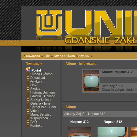
Download
Linki
Strona Główna
Artykuły
Nawigacja
Album - Informacje
Portal
Album: Neptun 312
Strona Główna
Download
Artykuły
Linki
Ilość zdjęć: 52
Szukaj
Ostatnie zdjęcie dodan
Historia Unimoru
Galeria - Unimor
Sprzęt Unimor
Galeria - Inne
Album
Sprzęt WZT i inni
Video
Albumy Zdjęć
>
Neptun 312
Mapa Serwisu
Współpraca
FAQ
Neptun 312
Neptun 312
Kontakt