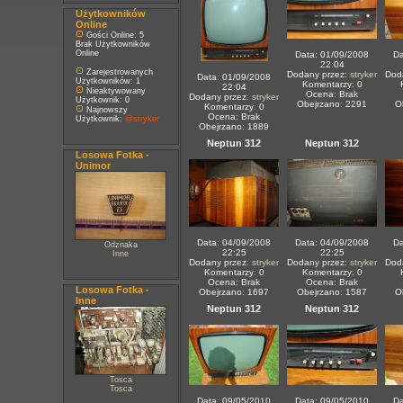
Użytkowników
Online
Gości Online: 5
Brak Użytkowników
Online
Data: 01/09/2008
Da
22:04
Zarejestrowanych
Dodany przez:
stryker
Dod
Data: 01/09/2008
Użytkowników: 1
Komentarzy: 0
22:04
Nieaktywowany
Ocena: Brak
Dodany przez:
stryker
Użytkownik: 0
Obejrzano: 2291
O
Komentarzy: 0
Najnowszy
Ocena: Brak
Użytkownik:
@stryker
Obejrzano: 1889
Neptun 312
Neptun 312
Losowa Fotka -
Unimor
Data: 04/09/2008
Data: 04/09/2008
Da
Odznaka
22:25
22:25
Inne
Dodany przez:
stryker
Dodany przez:
stryker
Dod
Komentarzy: 0
Komentarzy: 0
Ocena: Brak
Ocena: Brak
Losowa Fotka -
Obejrzano: 1697
Obejrzano: 1587
O
Inne
Neptun 312
Neptun 312
Tosca
Tosca
Data: 09/05/2010
Data: 09/05/2010
Da