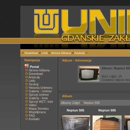
Download
Linki
Strona Główna
Artykuły
Nawigacja
Album - Informacje
Portal
Album: Neptun 50
Strona Główna
Download
Ilość zdjęć: 25
Artykuły
Ostatnie zdjęcie d
Linki
Szukaj
Historia Unimoru
Galeria - Unimor
Sprzęt Unimor
Album
Galeria - Inne
Sprzęt WZT i inni
Albumy Zdjęć
>
Neptun 505
Video
Mapa Serwisu
Neptun 505
Neptun 505
Współpraca
FAQ
Kontakt