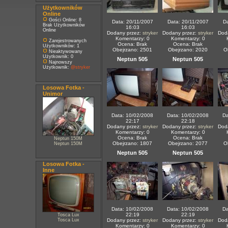
Użytkowników
Online
Gości Online: 8
Data: 20/11/2007
Data: 20/11/2007
Da
Brak Użytkowników
16:03
16:03
Online
Dodany przez:
stryker
Dodany przez:
stryker
Dod
Komentarzy: 0
Komentarzy: 0
Zarejestrowanych
Ocena: Brak
Ocena: Brak
Użytkowników: 1
Obejrzano: 2501
Obejrzano: 2020
O
Nieaktywowany
Użytkownik: 0
Neptun 505
Neptun 505
Najnowszy
Użytkownik:
@stryker
Losowa Fotka -
Unimor
Data: 10/02/2008
Data: 10/02/2008
Da
22:17
22:18
Dodany przez:
stryker
Dodany przez:
stryker
Dod
Komentarzy: 0
Komentarzy: 0
Ocena: Brak
Ocena: Brak
Neptun 150M
Obejrzano: 1807
Obejrzano: 2077
O
Neptun 150M
Neptun 505
Neptun 505
Losowa Fotka -
Inne
Data: 10/02/2008
Data: 10/02/2008
Da
22:19
22:19
Tosca Lux
Tosca Lux
Dodany przez:
stryker
Dodany przez:
stryker
Dod
Komentarzy: 0
Komentarzy: 0