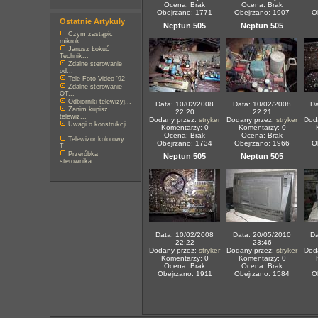
Ocena: Brak
Ocena: Brak
Obejrzano: 1771
Obejrzano: 1907
O
Ostatnie Artykuły
Neptun 505
Neptun 505
Czym zastąpić
mikrok...
Janusz Łokuć
Technik...
Zdalne sterowanie
od...
Tele Foto Video '92
Zdalne sterowanie
OT...
Odbiorniki telewizyj...
Data: 10/02/2008
Data: 10/02/2008
Da
Zanim kupisz
22:20
22:21
telewiz...
Dodany przez:
stryker
Dodany przez:
stryker
Dod
Uwagi o konstrukcji
Komentarzy: 0
Komentarzy: 0
...
Ocena: Brak
Ocena: Brak
Telewizor kolorowy
Obejrzano: 1734
Obejrzano: 1966
O
T...
Przeróbka
Neptun 505
Neptun 505
sterownika...
Data: 10/02/2008
Data: 20/05/2010
Da
22:22
23:46
Dodany przez:
stryker
Dodany przez:
stryker
Dod
Komentarzy: 0
Komentarzy: 0
Ocena: Brak
Ocena: Brak
Obejrzano: 1911
Obejrzano: 1584
O