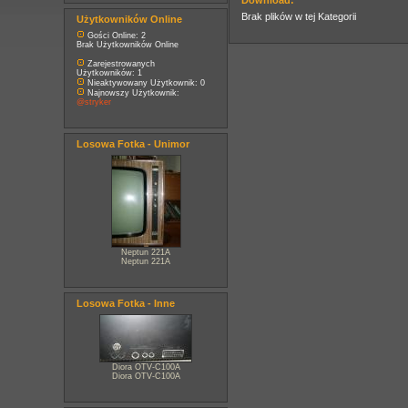
Download:
Brak plików w tej Kategorii
Użytkowników Online
Gości Online: 2
Brak Użytkowników Online
Zarejestrowanych
Użytkowników: 1
Nieaktywowany Użytkownik: 0
Najnowszy Użytkownik:
@stryker
Losowa Fotka - Unimor
Neptun 221A
Neptun 221A
Losowa Fotka - Inne
Diora OTV-C100A
Diora OTV-C100A