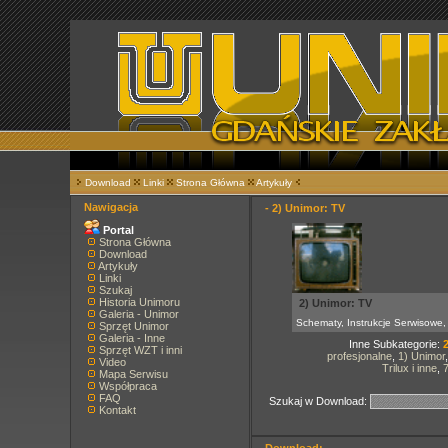
Download
Linki
Strona Główna
Artykuły
Nawigacja
- 2) Unimor: TV
Portal
Strona Główna
Download
Artykuły
Linki
Szukaj
Historia Unimoru
2) Unimor: TV
Galeria - Unimor
Schematy, Instrukcje Serwisowe,
Sprzęt Unimor
Galeria - Inne
Inne Subkategorie:
Sprzęt WZT i inni
profesjonalne
,
1) Unimor
Video
Trilux i inne
,
Mapa Serwisu
Współpraca
FAQ
Szukaj w Download:
Kontakt