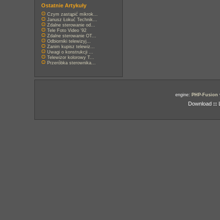
Ostatnie Artykuły
Czym zastąpić mikrok...
Janusz Łokuć Technik...
Zdalne sterowanie od...
Tele Foto Video '92
Zdalne sterowanie OT...
Odbiorniki telewizyj...
Zanim kupisz telewiz...
Uwagi o konstrukcji ...
Telewizor kolorowy T...
Przeróbka sterownika...
engine:
PHP-Fusion
Download
::